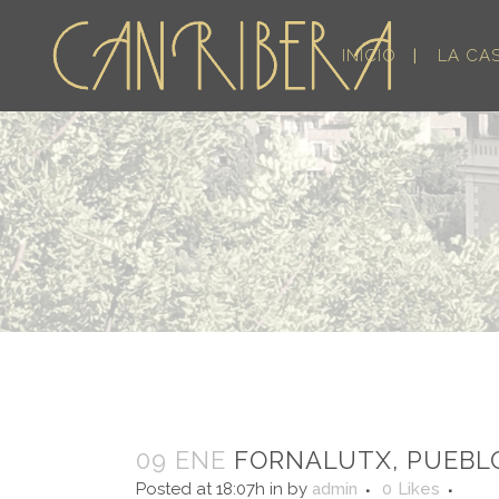
INICIO
LA CA
09 ENE
FORNALUTX, PUEBL
Posted at 18:07h
in
by
admin
0
Likes